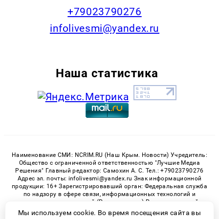
+79023790276
infolivesmi@yandex.ru
Наша статистика
Наименование СМИ: NCRIM.RU (Наш Крым. Новости) Учредитель:
Общество с ограниченной ответственностью "Лучшие Медиа
Решения" Главный редактор: Самохин А. С. Тел.: +79023790276
Адрес эл. почты: infolivesmi@yandex.ru Знак информационной
продукции: 16+ Зарегистрировавший орган: Федеральная служба
по надзору в сфере связи, информационных технологий и
массовых коммуникаций (Роскомнадзор) Регистрационный
номер СМИ ЭЛ № ФС 77 - 81150 от 02.06.2021
Мы используем cookie. Во время посещения сайта вы