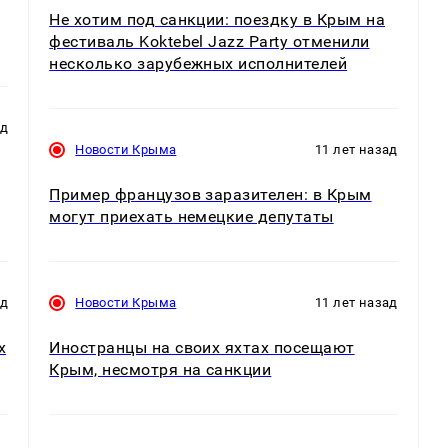
Не хотим под санкции: поездку в Крым на
фестиваль Koktebel Jazz Party отменили
несколько зарубежных исполнителей
ад
Новости Крыма
11 лет назад
Пример французов заразителен: в Крым
могут приехать немецкие депутаты
ад
Новости Крыма
11 лет назад
х
Иностранцы на своих яхтах посещают
Крым, несмотря на санкции