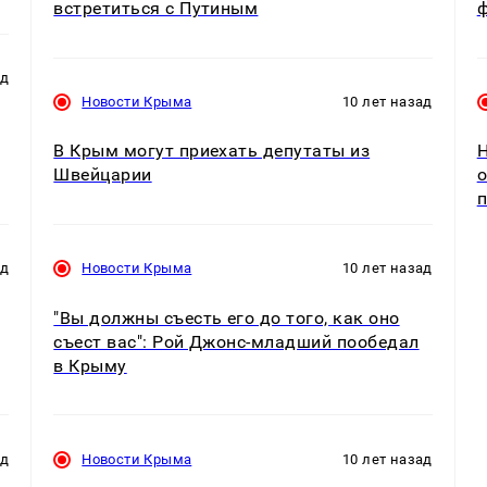
встретиться с Путиным
ф
ад
Новости Крыма
10 лет назад
В Крым могут приехать депутаты из
Н
Швейцарии
о
ад
Новости Крыма
10 лет назад
"Вы должны съесть его до того, как оно
съест вас": Рой Джонс-младший пообедал
в Крыму
ад
Новости Крыма
10 лет назад