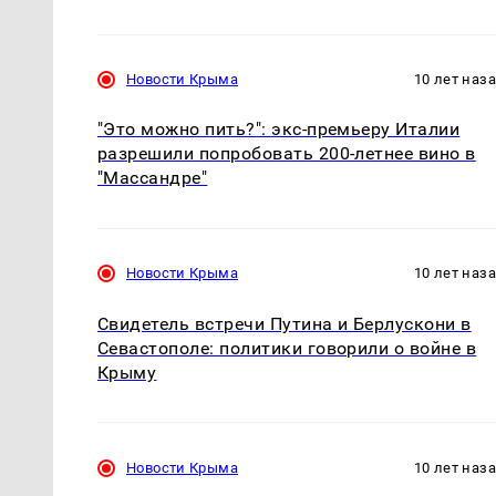
Новости Крыма
10 лет наз
"Это можно пить?": экс-премьеру Италии
разрешили попробовать 200-летнее вино в
"Массандре"
Новости Крыма
10 лет наз
Свидетель встречи Путина и Берлускони в
Севастополе: политики говорили о войне в
Крыму
Новости Крыма
10 лет наз