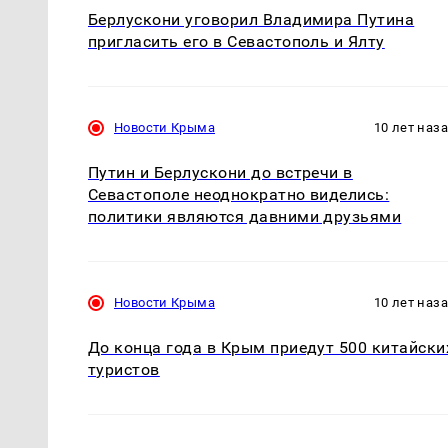
Берлускони уговорил Владимира Путина
пригласить его в Севастополь и Ялту
Новости Крыма
10 лет наз
Путин и Берлускони до встречи в
Севастополе неоднократно виделись:
политики являются давними друзьями
Новости Крыма
10 лет наз
До конца года в Крым приедут 500 китайски
туристов