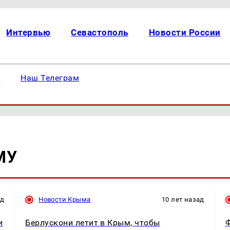
Интервью
Севастополь
Новости России
е
Наш Телеграм
МУ
ад
Новости Крыма
10 лет назад
и
Берлускони летит в Крым, чтобы
Ф