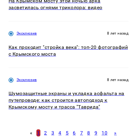
На Крымском мосту этой ночью арка
засветилась огнями триколора: видео
Эксклюзив
8 лет назад
Как проходит "стройка века": топ-20 фотографий
с Крымского моста
Эксклюзив
8 лет назад
Шумозащитные экраны и укладка асфальта на
путепроводе: как строится автоподход к
Крымскому мосту и трасса "Таврида"
«
1
2
3
4
5
6
7
8
9
10
»