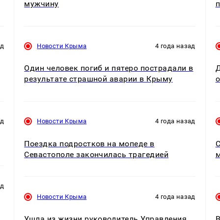
мужчину
ад
Новости Крыма
4 года назад
Один человек погиб и пятеро пострадали в
Д
результате страшной аварии в Крыму
о
ад
Новости Крыма
4 года назад
Поездка подростков на мопеде в
С
Севастополе закончилась трагедией
ад
Новости Крыма
4 года назад
Ушла из жизни руководитель Управления
В