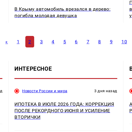
П
В Крыму автомобиль врезался в дерево:
в
погибла молодая девушка
у
«
1
2
3
4
5
6
7
8
9
10
ИНТЕРЕСНОЕ
ад
Новости России и мира
3 дня назад
ИПОТЕКА В ИЮЛЕ 2026 ГОДА: КОРРЕКЦИЯ
ПОСЛЕ РЕКОРДНОГО ИЮНЯ И УСИЛЕНИЕ
ВТОРИЧКИ