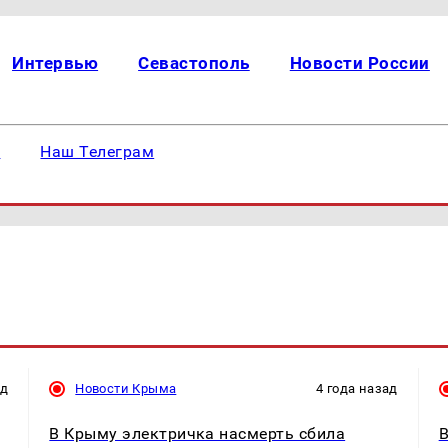
Интервью
Севастополь
Новости России
е
Наш Телеграм
ад
Новости Крыма
4 года назад
В Крыму электричка насмерть сбила
В