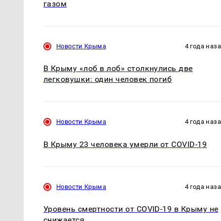
газом
Новости Крыма
4 года наз
В Крыму «лоб в лоб» столкнулись две
легковушки: один человек погиб
Новости Крыма
4 года наз
В Крыму 23 человека умерли от COVID-19
Новости Крыма
4 года наз
Уровень смертности от COVID-19 в Крыму не
снижается