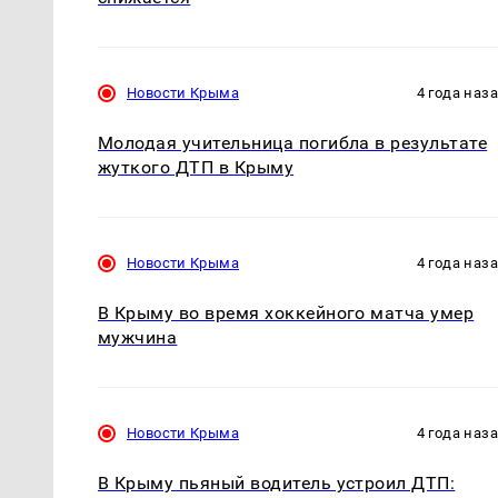
Новости Крыма
4 года наз
Молодая учительница погибла в результате
жуткого ДТП в Крыму
Новости Крыма
4 года наз
В Крыму во время хоккейного матча умер
мужчина
Новости Крыма
4 года наз
В Крыму пьяный водитель устроил ДТП: