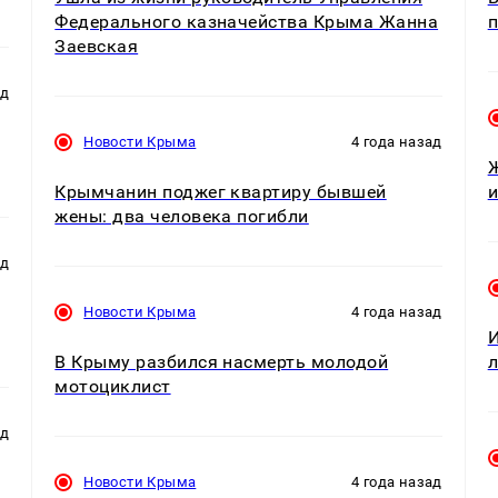
Федерального казначейства Крыма Жанна
п
Заевская
ад
Новости Крыма
4 года назад
Ж
Крымчанин поджег квартиру бывшей
и
жены: два человека погибли
ад
Новости Крыма
4 года назад
И
В Крыму разбился насмерть молодой
л
мотоциклист
ад
Новости Крыма
4 года назад