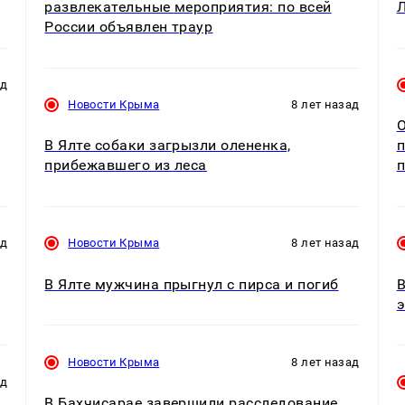
развлекательные мероприятия: по всей
Л
России объявлен траур
ад
Новости Крыма
8 лет назад
О
В Ялте собаки загрызли олененка,
п
прибежавшего из леса
п
ад
Новости Крыма
8 лет назад
В Ялте мужчина прыгнул с пирса и погиб
В
э
Новости Крыма
8 лет назад
ад
В Бахчисарае завершили расследование