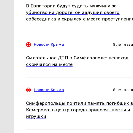
В Евпатории будут судить мужчину за
убийство на дороге: он задушил своего
собеседника и скрылся с места преступлени
Новости Крыма
8 лет наз
Смертельное ДТП в Симферополе: пешеход
скончался на месте
Новости Крыма
8 лет наз
Симферопольцы почтили память погибших 
Кемерово: в центр города приносят цветы и
игрушки