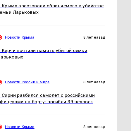
 Крыму арестовали обвиняемого в убийстве
семьи Ларьковых
Новости Крыма
8 лет назад
 Керчи почтили память убитой семьи
Ларьковых
Новости России и мира
8 лет назад
 Сирии разбился самолет с российскими
фицерами на борту: погибли 39 человек
Новости Крыма
8 лет назад