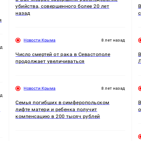
убийства, совершенного более 20 лет
В
назад
я
Новости Крыма
8 лет назад
ад
Число смертей от рака в Севастополе
В
продолжает увеличиваться
Новости Крыма
8 лет назад
ад
Семья погибших в симферопольском
В
в
лифте матери и ребенка получит
о
компенсацию в 200 тысяч рублей