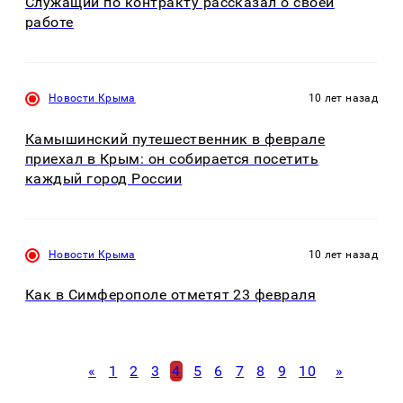
Служащий по контракту рассказал о своей
работе
Новости Крыма
10 лет назад
Камышинский путешественник в феврале
приехал в Крым: он собирается посетить
каждый город России
Новости Крыма
10 лет назад
Как в Симферополе отметят 23 февраля
«
1
2
3
4
5
6
7
8
9
10
»