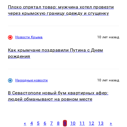
Плохо спрятал товар: мужчина хотел провезти
через крымскую границу одежду и сгущенку
Новости Крыма
10 лет назад
Как крымчане поздравили Путина с Днем
рождения
Народные новости
10 лет назад
В Севастополе новый бум квартирных афер:
людей обманывают на ровном месте
«
4
5
6
7
8
9
10
11
12
13
»