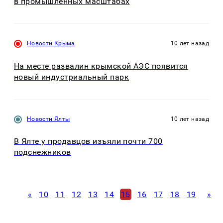
в промышленных масштабах
Новости Крыма
10 лет назад
На месте развалин крымской АЭС появится
новый индустриальный парк
Новости Ялты
10 лет назад
В Ялте у продавцов изъяли почти 700
подснежников
«
10
11
12
13
14
15
16
17
18
19
»